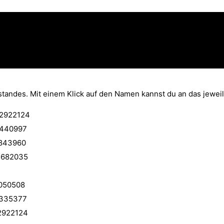
standes. Mit einem Klick auf den Namen kannst du an das jewei
2922124
440997
843960
1682035
050508
335377
2922124