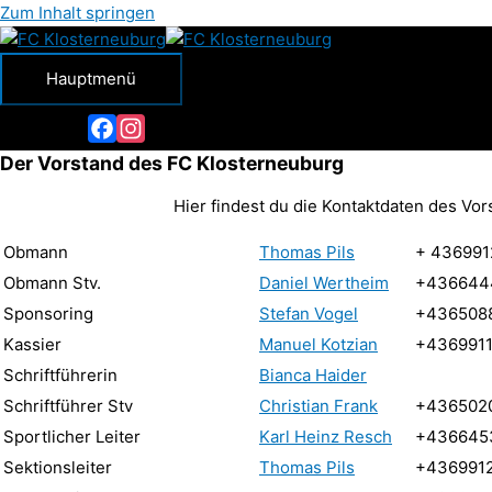
Zum Inhalt springen
Hauptmenü
Facebook
Instagram
Der Vorstand des FC Klosterneuburg
Hier findest du die Kontaktdaten des Vor
Obmann
Thomas Pils
+ 436991
Obmann Stv.
Daniel Wertheim
+436644
Sponsoring
Stefan Vogel
+436508
Kassier
Manuel Kotzian
+436991
Schriftführerin
Bianca Haider
Schriftführer Stv
Christian Frank
+436502
Sportlicher Leiter
Karl Heinz Resch
+436645
Sektionsleiter
Thomas Pils
+436991