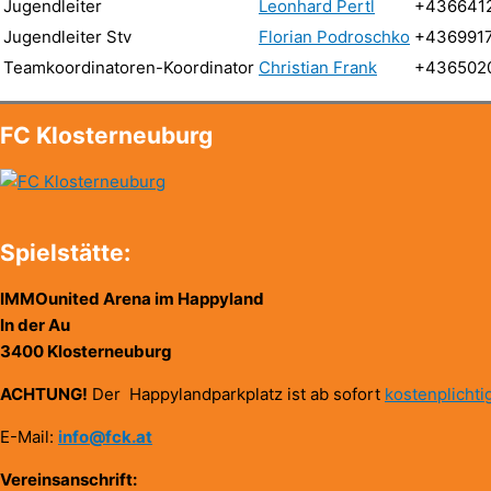
Jugendleiter
Leonhard Pertl
+436641
Jugendleiter Stv
Florian Podroschko
+436991
Teamkoordinatoren-Koordinator
Christian Frank
+436502
FC Klosterneuburg
Spielstätte:
IMMOunited Arena im Happyland
In der Au
3400 Klosterneuburg
ACHTUNG!
Der Happylandparkplatz ist ab sofort
kostenplichti
E-Mail:
info@fck.at
Vereinsanschrift: