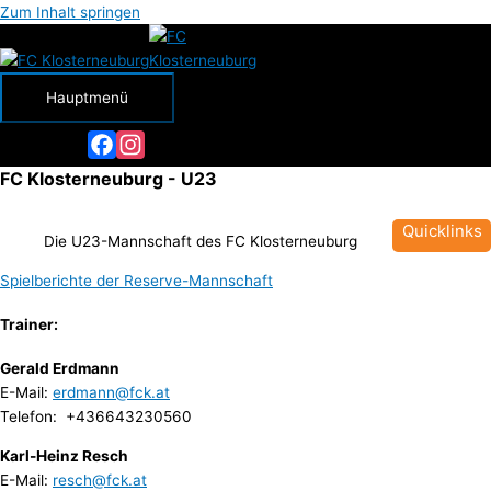
Zum Inhalt springen
Hauptmenü
Facebook
Instagram
FC Klosterneuburg - U23
Quicklinks
Die U23-Mannschaft des FC Klosterneuburg
Spielberichte der Reserve-Mannschaft
Trainer:
Gerald Erdmann
E-Mail:
erdmann@fck.at
Telefon: +436643230560
Karl-Heinz Resch
E-Mail:
resch@fck.at