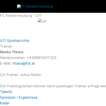
Zum
Inhalt
springen
FC Klosterneuburg - U11
U11 Spielberichte
Trainer:
Marko Trbara
Handynummer: +4369912417223
E-Mail:
trbara@fck.at
Co-Trainer: Julius Reiter
Die Trainingszeiten können beim jeweiligen Trainer erfragt we
Tabelle
Spielplan / Ergebnisse
Kader