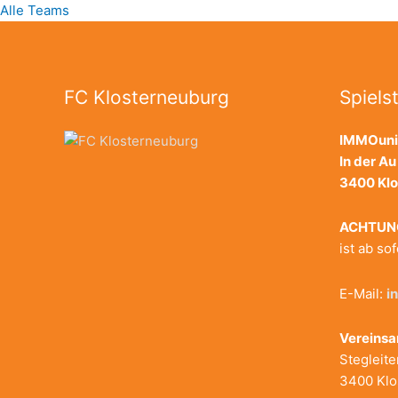
Alle Teams
FC Klosterneuburg
Spielst
IMMOuni
In der A
3400 Kl
ACHTUN
ist ab so
E-Mail:
i
Vereinsa
Stegleite
3400 Klo