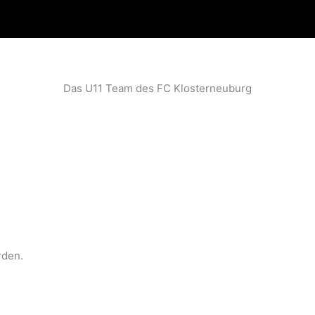
Das U11 Team des FC Klosterneuburg
rden.