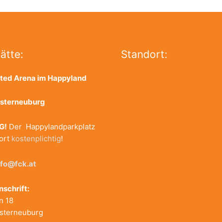
ätte:
Standort:
ted Arena im Happyland
u
osterneuburg
G!
Der Happylandparkplatz
fort
kostenplichtig
!
nfo@fck.at
nschrift:
n 18
sterneuburg