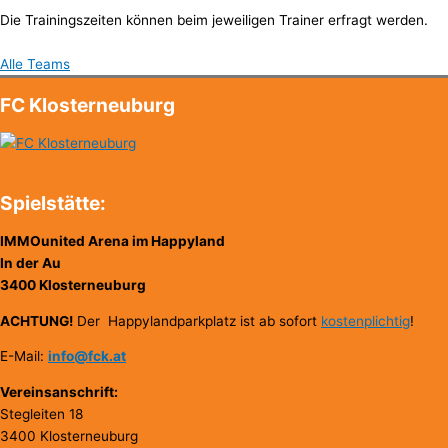
Die Trainingszeiten können beim jeweiligen Trainer erfragt werden.
Alle Teams
FC Klosterneuburg
Spielstätte:
IMMOunited Arena im Happyland
In der Au
3400 Klosterneuburg
ACHTUNG!
Der Happylandparkplatz ist ab sofort
kostenplichtig
!
E-Mail:
info@fck.at
Vereinsanschrift:
Stegleiten 18
3400 Klosterneuburg