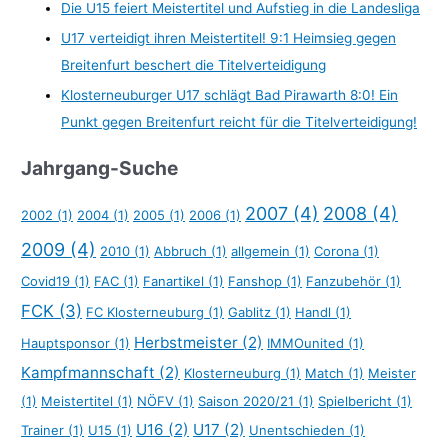
Die U15 feiert Meistertitel und Aufstieg in die Landesliga
U17 verteidigt ihren Meistertitel! 9:1 Heimsieg gegen
Breitenfurt beschert die Titelverteidigung
Klosterneuburger U17 schlägt Bad Pirawarth 8:0! Ein
Punkt gegen Breitenfurt reicht für die Titelverteidigung!
Jahrgang-Suche
2007
(4)
2008
(4)
2002
(1)
2004
(1)
2005
(1)
2006
(1)
2009
(4)
2010
(1)
Abbruch
(1)
allgemein
(1)
Corona
(1)
Covid19
(1)
FAC
(1)
Fanartikel
(1)
Fanshop
(1)
Fanzubehör
(1)
FCK
(3)
FC Klosterneuburg
(1)
Gablitz
(1)
Handl
(1)
Herbstmeister
(2)
Hauptsponsor
(1)
IMMOunited
(1)
Kampfmannschaft
(2)
Klosterneuburg
(1)
Match
(1)
Meister
(1)
Meistertitel
(1)
NÖFV
(1)
Saison 2020/21
(1)
Spielbericht
(1)
U16
(2)
U17
(2)
Trainer
(1)
U15
(1)
Unentschieden
(1)