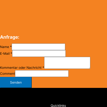
Anfrage:
Name
*
E-Mail
*
Kommentar oder Nachricht
*
Comment
Senden
Copyright © 2026
FC Klosterneuburg
Quicklinks