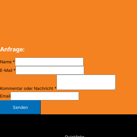
Anfrage:
Name
*
E-Mail
*
Kommentar oder Nachricht
*
Email
Senden
Copyright © 2026
FC Klosterneuburg
Quicklinks