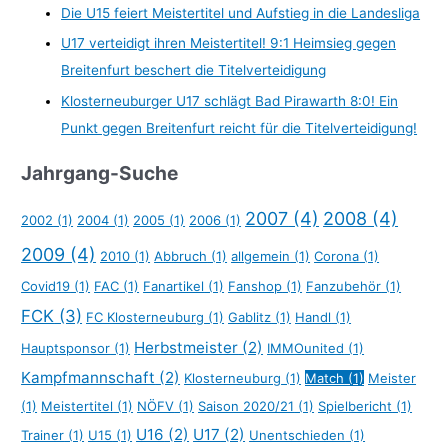
Die U15 feiert Meistertitel und Aufstieg in die Landesliga
U17 verteidigt ihren Meistertitel! 9:1 Heimsieg gegen
Breitenfurt beschert die Titelverteidigung
Klosterneuburger U17 schlägt Bad Pirawarth 8:0! Ein
Punkt gegen Breitenfurt reicht für die Titelverteidigung!
Jahrgang-Suche
2007
(4)
2008
(4)
2002
(1)
2004
(1)
2005
(1)
2006
(1)
2009
(4)
2010
(1)
Abbruch
(1)
allgemein
(1)
Corona
(1)
Covid19
(1)
FAC
(1)
Fanartikel
(1)
Fanshop
(1)
Fanzubehör
(1)
FCK
(3)
FC Klosterneuburg
(1)
Gablitz
(1)
Handl
(1)
Herbstmeister
(2)
Hauptsponsor
(1)
IMMOunited
(1)
Kampfmannschaft
(2)
Klosterneuburg
(1)
Match
(1)
Meister
(1)
Meistertitel
(1)
NÖFV
(1)
Saison 2020/21
(1)
Spielbericht
(1)
U16
(2)
U17
(2)
Trainer
(1)
U15
(1)
Unentschieden
(1)