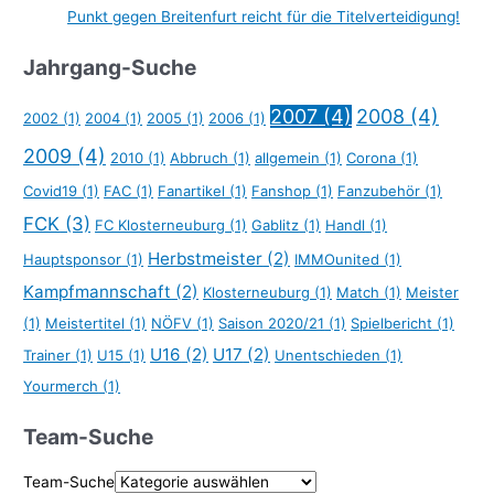
Punkt gegen Breitenfurt reicht für die Titelverteidigung!
Jahrgang-Suche
2007
(4)
2008
(4)
2002
(1)
2004
(1)
2005
(1)
2006
(1)
2009
(4)
2010
(1)
Abbruch
(1)
allgemein
(1)
Corona
(1)
Covid19
(1)
FAC
(1)
Fanartikel
(1)
Fanshop
(1)
Fanzubehör
(1)
FCK
(3)
FC Klosterneuburg
(1)
Gablitz
(1)
Handl
(1)
Herbstmeister
(2)
Hauptsponsor
(1)
IMMOunited
(1)
Kampfmannschaft
(2)
Klosterneuburg
(1)
Match
(1)
Meister
(1)
Meistertitel
(1)
NÖFV
(1)
Saison 2020/21
(1)
Spielbericht
(1)
U16
(2)
U17
(2)
Trainer
(1)
U15
(1)
Unentschieden
(1)
Yourmerch
(1)
Team-Suche
Team-Suche