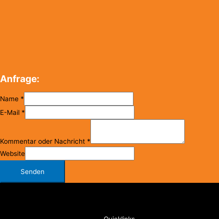
Anfrage:
Name
*
E-Mail
*
Kommentar oder Nachricht
*
Website
Senden
Copyright © 2026
FC Klosterneuburg
Quicklinks