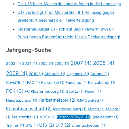
Die U15 feiert Meistertitel und Aufstieg in die Landesliga
U17 verteidigt ihren Meistertitel! 9:1 Heimsieg gegen
Breitenfurt beschert die Titelverteidigung
Klosterneuburger U17 schlägt Bad Pirawarth 8:0! Ein
Punkt gegen Breitenfurt reicht für die Titelverteidigung!
Jahrgang-Suche
2007
(4)
2008
(4)
2002
(1)
2004
(1)
2005
(1)
2006
(1)
2009
(4)
2010
(1)
Abbruch
(1)
allgemein
(1)
Corona
(1)
Covid19
(1)
FAC
(1)
Fanartikel
(1)
Fanshop
(1)
Fanzubehör
(1)
FCK
(3)
FC Klosterneuburg
(1)
Gablitz
(1)
Handl
(1)
Herbstmeister
(2)
Hauptsponsor
(1)
IMMOunited
(1)
Kampfmannschaft
(2)
Klosterneuburg
(1)
Match
(1)
Meister
(1)
Meistertitel
(1)
NÖFV
(1)
Saison 2020/21
(1)
Spielbericht
(1)
U16
(2)
U17
(2)
Trainer
(1)
U15
(1)
Unentschieden
(1)