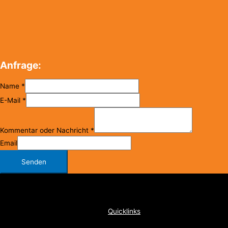
Anfrage:
Name
*
E-Mail
*
Kommentar oder Nachricht
*
Email
Senden
Copyright © 2026
FC Klosterneuburg
Quicklinks