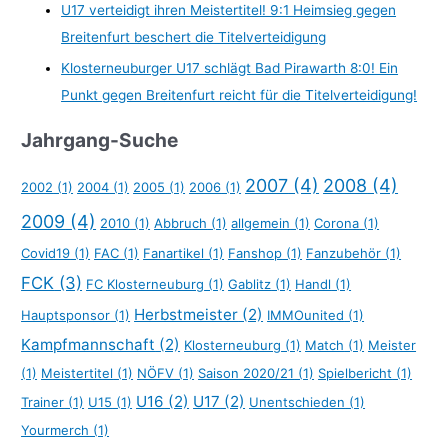
U17 verteidigt ihren Meistertitel! 9:1 Heimsieg gegen
Breitenfurt beschert die Titelverteidigung
Klosterneuburger U17 schlägt Bad Pirawarth 8:0! Ein
Punkt gegen Breitenfurt reicht für die Titelverteidigung!
Jahrgang-Suche
2007
(4)
2008
(4)
2002
(1)
2004
(1)
2005
(1)
2006
(1)
2009
(4)
2010
(1)
Abbruch
(1)
allgemein
(1)
Corona
(1)
Covid19
(1)
FAC
(1)
Fanartikel
(1)
Fanshop
(1)
Fanzubehör
(1)
FCK
(3)
FC Klosterneuburg
(1)
Gablitz
(1)
Handl
(1)
Herbstmeister
(2)
Hauptsponsor
(1)
IMMOunited
(1)
Kampfmannschaft
(2)
Klosterneuburg
(1)
Match
(1)
Meister
(1)
Meistertitel
(1)
NÖFV
(1)
Saison 2020/21
(1)
Spielbericht
(1)
U16
(2)
U17
(2)
Trainer
(1)
U15
(1)
Unentschieden
(1)
Yourmerch
(1)