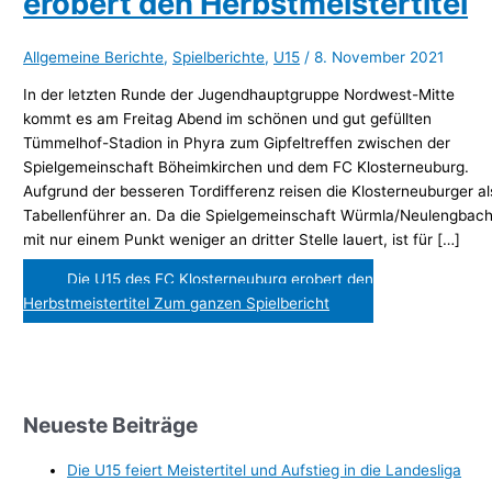
erobert den Herbstmeistertitel
Allgemeine Berichte
,
Spielberichte
,
U15
/
8. November 2021
In der letzten Runde der Jugendhauptgruppe Nordwest-Mitte
kommt es am Freitag Abend im schönen und gut gefüllten
Tümmelhof-Stadion in Phyra zum Gipfeltreffen zwischen der
Spielgemeinschaft Böheimkirchen und dem FC Klosterneuburg.
Aufgrund der besseren Tordifferenz reisen die Klosterneuburger al
Tabellenführer an. Da die Spielgemeinschaft Würmla/Neulengbac
mit nur einem Punkt weniger an dritter Stelle lauert, ist für […]
Die U15 des FC Klosterneuburg erobert den
Herbstmeistertitel
Zum ganzen Spielbericht
Neueste Beiträge
Die U15 feiert Meistertitel und Aufstieg in die Landesliga