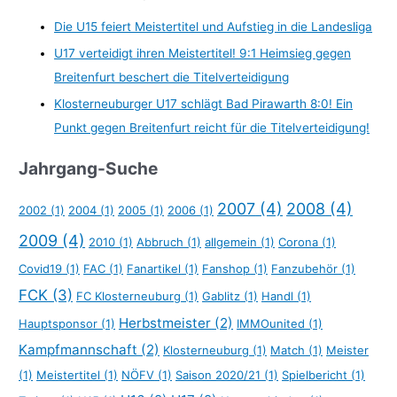
Die U15 feiert Meistertitel und Aufstieg in die Landesliga
U17 verteidigt ihren Meistertitel! 9:1 Heimsieg gegen
Breitenfurt beschert die Titelverteidigung
Klosterneuburger U17 schlägt Bad Pirawarth 8:0! Ein
Punkt gegen Breitenfurt reicht für die Titelverteidigung!
Jahrgang-Suche
2007
(4)
2008
(4)
2002
(1)
2004
(1)
2005
(1)
2006
(1)
2009
(4)
2010
(1)
Abbruch
(1)
allgemein
(1)
Corona
(1)
Covid19
(1)
FAC
(1)
Fanartikel
(1)
Fanshop
(1)
Fanzubehör
(1)
FCK
(3)
FC Klosterneuburg
(1)
Gablitz
(1)
Handl
(1)
Herbstmeister
(2)
Hauptsponsor
(1)
IMMOunited
(1)
Kampfmannschaft
(2)
Klosterneuburg
(1)
Match
(1)
Meister
(1)
Meistertitel
(1)
NÖFV
(1)
Saison 2020/21
(1)
Spielbericht
(1)