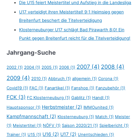
Die U15 feiert Meistertitel und Aufstieg in die Landesliga
U17 verteidigt ihren Meistertitel! 9:1 Heimsieg gegen
Breitenfurt beschert die Titelverteidigung
Klosterneuburger U17 schlägt Bad Pirawarth 8:0! Ein
Punkt gegen Breitenfurt reicht für die Titelverteidigung!
Jahrgang-Suche
2007
(4)
2008
(4)
2002
(1)
2004
(1)
2005
(1)
2006
(1)
2009
(4)
2010
(1)
Abbruch
(1)
allgemein
(1)
Corona
(1)
Covid19
(1)
FAC
(1)
Fanartikel
(1)
Fanshop
(1)
Fanzubehör
(1)
FCK
(3)
FC Klosterneuburg
(1)
Gablitz
(1)
Handl
(1)
Herbstmeister
(2)
Hauptsponsor
(1)
IMMOunited
(1)
Kampfmannschaft
(2)
Klosterneuburg
(1)
Match
(1)
Meister
(1)
Meistertitel
(1)
NÖFV
(1)
Saison 2020/21
(1)
Spielbericht
(1)
U16
(2)
U17
(2)
Trainer
(1)
U15
(1)
Unentschieden
(1)