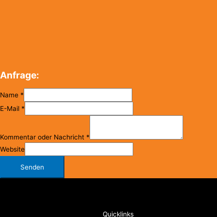
Anfrage:
Name
*
E-Mail
*
Kommentar oder Nachricht
*
Website
Senden
Copyright © 2026
FC Klosterneuburg
Quicklinks