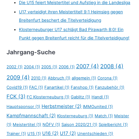
Die U15 feiert Meistertitel und Aufstieg in die Landesliga
U17 verteidigt ihren Meistertitel! 9:1 Heimsieg gegen
Breitenfurt beschert die Titelverteidigung
Klosterneuburger U17 schlägt Bad Pirawarth 8:0! Ein
Punkt gegen Breitenfurt reicht für die Titelverteidigung!
Jahrgang-Suche
2007
(4)
2008
(4)
2002
(1)
2004
(1)
2005
(1)
2006
(1)
2009
(4)
2010
(1)
Abbruch
(1)
allgemein
(1)
Corona
(1)
Covid19
(1)
FAC
(1)
Fanartikel
(1)
Fanshop
(1)
Fanzubehör
(1)
FCK
(3)
FC Klosterneuburg
(1)
Gablitz
(1)
Handl
(1)
Herbstmeister
(2)
Hauptsponsor
(1)
IMMOunited
(1)
Kampfmannschaft
(2)
Klosterneuburg
(1)
Match
(1)
Meister
(1)
Meistertitel
(1)
NÖFV
(1)
Saison 2020/21
(1)
Spielbericht
(1)
U16
(2)
U17
(2)
Trainer
(1)
U15
(1)
Unentschieden
(1)