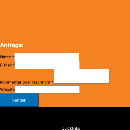
Anfrage:
Name
*
E-Mail
*
Kommentar oder Nachricht
*
Website
Senden
Copyright © 2026
FC Klosterneuburg
Quicklinks