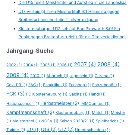
Die U15 feiert Meistertitel und Aufstieg in die Landesliga
U17 verteidigt ihren Meistertitel! 9:1 Heimsieg gegen
Breitenfurt beschert die Titelverteidigung
Klosterneuburger U17 schlägt Bad Pirawarth 8:0! Ein
Punkt gegen Breitenfurt reicht für die Titelverteidigung!
Jahrgang-Suche
2007
(4)
2008
(4)
2002
(1)
2004
(1)
2005
(1)
2006
(1)
2009
(4)
2010
(1)
Abbruch
(1)
allgemein
(1)
Corona
(1)
Covid19
(1)
FAC
(1)
Fanartikel
(1)
Fanshop
(1)
Fanzubehör
(1)
FCK
(3)
FC Klosterneuburg
(1)
Gablitz
(1)
Handl
(1)
Herbstmeister
(2)
Hauptsponsor
(1)
IMMOunited
(1)
Kampfmannschaft
(2)
Klosterneuburg
(1)
Match
(1)
Meister
(1)
Meistertitel
(1)
NÖFV
(1)
Saison 2020/21
(1)
Spielbericht
(1)
U16
(2)
U17
(2)
Trainer
(1)
U15
(1)
Unentschieden
(1)