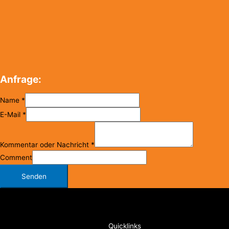
Anfrage:
Name
*
E-Mail
*
Kommentar oder Nachricht
*
Comment
Senden
Copyright © 2026
FC Klosterneuburg
Quicklinks