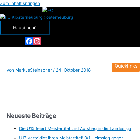
Zum Inhalt springen
Hauptmenü
Facebook
Instagram
Quicklinks
Von
MarkusSteinacher
/
24. Oktober 2018
Neueste Beiträge
Die U15 feiert Meistertitel und Aufstieg in die Landesliga
U17 verteidigt ihren Meistertitel! 9:1 Heimsieg gegen