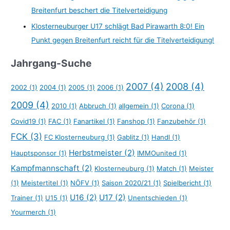
Breitenfurt beschert die Titelverteidigung
Klosterneuburger U17 schlägt Bad Pirawarth 8:0! Ein
Punkt gegen Breitenfurt reicht für die Titelverteidigung!
Jahrgang-Suche
2007
(4)
2008
(4)
2002
(1)
2004
(1)
2005
(1)
2006
(1)
2009
(4)
2010
(1)
Abbruch
(1)
allgemein
(1)
Corona
(1)
Covid19
(1)
FAC
(1)
Fanartikel
(1)
Fanshop
(1)
Fanzubehör
(1)
FCK
(3)
FC Klosterneuburg
(1)
Gablitz
(1)
Handl
(1)
Herbstmeister
(2)
Hauptsponsor
(1)
IMMOunited
(1)
Kampfmannschaft
(2)
Klosterneuburg
(1)
Match
(1)
Meister
(1)
Meistertitel
(1)
NÖFV
(1)
Saison 2020/21
(1)
Spielbericht
(1)
U16
(2)
U17
(2)
Trainer
(1)
U15
(1)
Unentschieden
(1)
Yourmerch
(1)