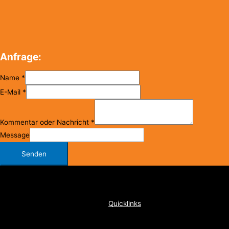
Anfrage:
Name
*
E-Mail
*
Kommentar oder Nachricht
*
Message
Senden
Copyright © 2026
FC Klosterneuburg
Quicklinks