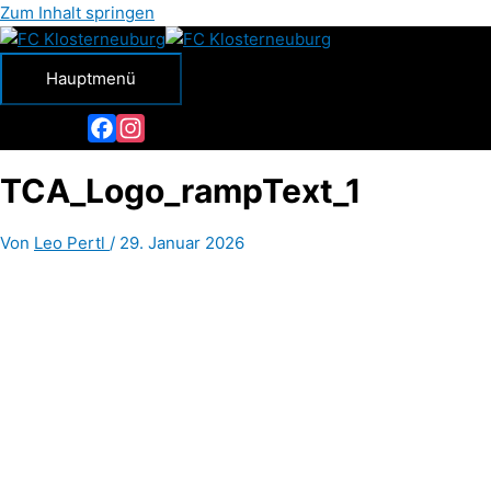
Zum Inhalt springen
Hauptmenü
Facebook
Instagram
TCA_Logo_rampText_1
Von
Leo Pertl
/
29. Januar 2026