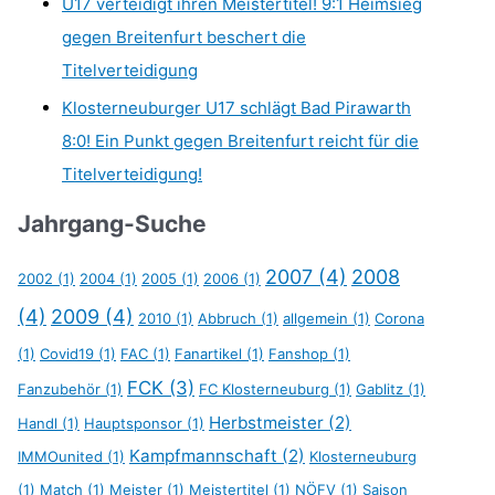
U17 verteidigt ihren Meistertitel! 9:1 Heimsieg
gegen Breitenfurt beschert die
Titelverteidigung
Klosterneuburger U17 schlägt Bad Pirawarth
8:0! Ein Punkt gegen Breitenfurt reicht für die
Titelverteidigung!
Jahrgang-Suche
2007
(4)
2008
2002
(1)
2004
(1)
2005
(1)
2006
(1)
(4)
2009
(4)
2010
(1)
Abbruch
(1)
allgemein
(1)
Corona
(1)
Covid19
(1)
FAC
(1)
Fanartikel
(1)
Fanshop
(1)
FCK
(3)
Fanzubehör
(1)
FC Klosterneuburg
(1)
Gablitz
(1)
Herbstmeister
(2)
Handl
(1)
Hauptsponsor
(1)
Kampfmannschaft
(2)
IMMOunited
(1)
Klosterneuburg
(1)
Match
(1)
Meister
(1)
Meistertitel
(1)
NÖFV
(1)
Saison