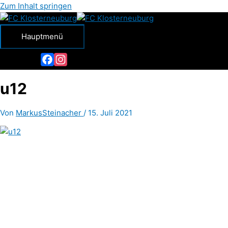
Zum Inhalt springen
Hauptmenü
Facebook
Instagram
u12
Von
MarkusSteinacher
/
15. Juli 2021