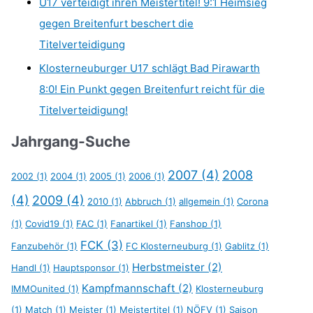
U17 verteidigt ihren Meistertitel! 9:1 Heimsieg
gegen Breitenfurt beschert die
Titelverteidigung
Klosterneuburger U17 schlägt Bad Pirawarth
8:0! Ein Punkt gegen Breitenfurt reicht für die
Titelverteidigung!
Jahrgang-Suche
2007
(4)
2008
2002
(1)
2004
(1)
2005
(1)
2006
(1)
(4)
2009
(4)
2010
(1)
Abbruch
(1)
allgemein
(1)
Corona
(1)
Covid19
(1)
FAC
(1)
Fanartikel
(1)
Fanshop
(1)
FCK
(3)
Fanzubehör
(1)
FC Klosterneuburg
(1)
Gablitz
(1)
Herbstmeister
(2)
Handl
(1)
Hauptsponsor
(1)
Kampfmannschaft
(2)
IMMOunited
(1)
Klosterneuburg
(1)
Match
(1)
Meister
(1)
Meistertitel
(1)
NÖFV
(1)
Saison