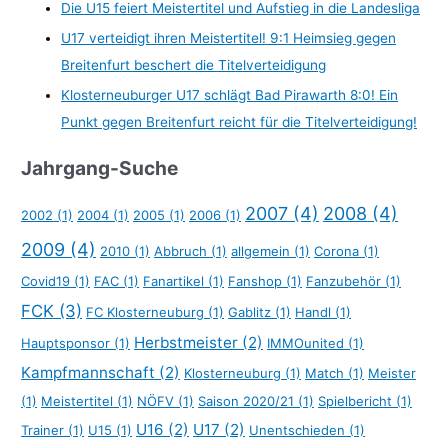
Die U15 feiert Meistertitel und Aufstieg in die Landesliga
U17 verteidigt ihren Meistertitel! 9:1 Heimsieg gegen
Breitenfurt beschert die Titelverteidigung
Klosterneuburger U17 schlägt Bad Pirawarth 8:0! Ein
Punkt gegen Breitenfurt reicht für die Titelverteidigung!
Jahrgang-Suche
2007
(4)
2008
(4)
2002
(1)
2004
(1)
2005
(1)
2006
(1)
2009
(4)
2010
(1)
Abbruch
(1)
allgemein
(1)
Corona
(1)
Covid19
(1)
FAC
(1)
Fanartikel
(1)
Fanshop
(1)
Fanzubehör
(1)
FCK
(3)
FC Klosterneuburg
(1)
Gablitz
(1)
Handl
(1)
Herbstmeister
(2)
Hauptsponsor
(1)
IMMOunited
(1)
Kampfmannschaft
(2)
Klosterneuburg
(1)
Match
(1)
Meister
(1)
Meistertitel
(1)
NÖFV
(1)
Saison 2020/21
(1)
Spielbericht
(1)
U16
(2)
U17
(2)
Trainer
(1)
U15
(1)
Unentschieden
(1)