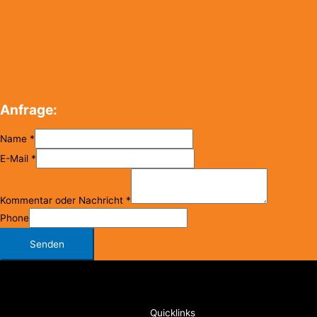
Anfrage:
Name
*
E-Mail
*
Kommentar oder Nachricht
*
Phone
Senden
Copyright © 2026
FC Klosterneuburg
Quicklinks