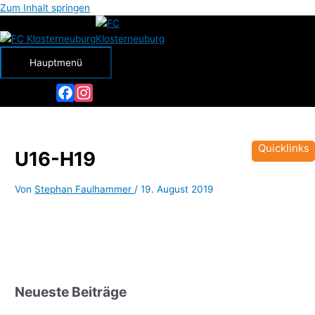
Zum Inhalt springen
Hauptmenü
Facebook
Instagram
Quicklinks
U16-H19
Von
Stephan Faulhammer
/
19. August 2019
Neueste Beiträge