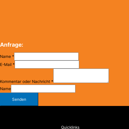
Anfrage:
Name
*
E-Mail
*
Kommentar oder Nachricht
*
Name
Senden
Copyright © 2026
FC Klosterneuburg
Quicklinks