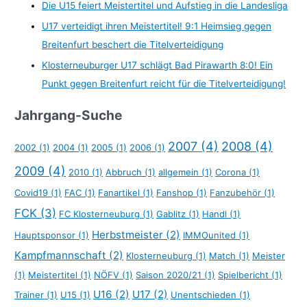
Die U15 feiert Meistertitel und Aufstieg in die Landesliga
U17 verteidigt ihren Meistertitel! 9:1 Heimsieg gegen
Breitenfurt beschert die Titelverteidigung
Klosterneuburger U17 schlägt Bad Pirawarth 8:0! Ein
Punkt gegen Breitenfurt reicht für die Titelverteidigung!
Jahrgang-Suche
2007
(4)
2008
(4)
2002
(1)
2004
(1)
2005
(1)
2006
(1)
2009
(4)
2010
(1)
Abbruch
(1)
allgemein
(1)
Corona
(1)
Covid19
(1)
FAC
(1)
Fanartikel
(1)
Fanshop
(1)
Fanzubehör
(1)
FCK
(3)
FC Klosterneuburg
(1)
Gablitz
(1)
Handl
(1)
Herbstmeister
(2)
Hauptsponsor
(1)
IMMOunited
(1)
Kampfmannschaft
(2)
Klosterneuburg
(1)
Match
(1)
Meister
(1)
Meistertitel
(1)
NÖFV
(1)
Saison 2020/21
(1)
Spielbericht
(1)
U16
(2)
U17
(2)
Trainer
(1)
U15
(1)
Unentschieden
(1)