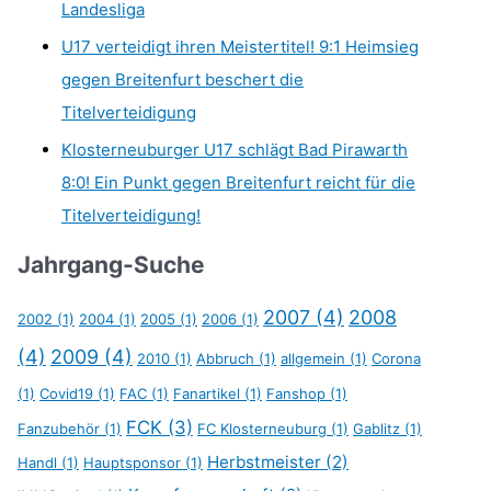
Landesliga
U17 verteidigt ihren Meistertitel! 9:1 Heimsieg
gegen Breitenfurt beschert die
Titelverteidigung
Klosterneuburger U17 schlägt Bad Pirawarth
8:0! Ein Punkt gegen Breitenfurt reicht für die
Titelverteidigung!
Jahrgang-Suche
2007
(4)
2008
2002
(1)
2004
(1)
2005
(1)
2006
(1)
(4)
2009
(4)
2010
(1)
Abbruch
(1)
allgemein
(1)
Corona
(1)
Covid19
(1)
FAC
(1)
Fanartikel
(1)
Fanshop
(1)
FCK
(3)
Fanzubehör
(1)
FC Klosterneuburg
(1)
Gablitz
(1)
Herbstmeister
(2)
Handl
(1)
Hauptsponsor
(1)