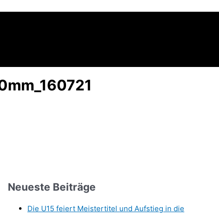
20mm_160721
Neueste Beiträge
Die U15 feiert Meistertitel und Aufstieg in die