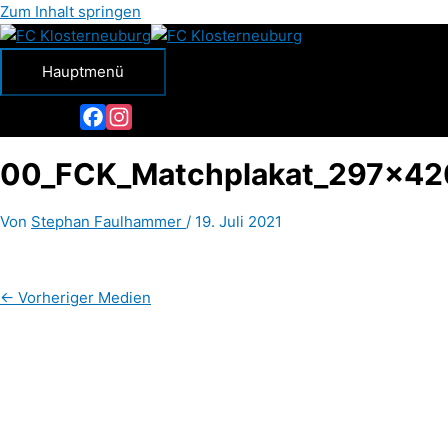
Zum Inhalt springen
Hauptmenü
Facebook
Instagram
00_FCK_Matchplakat_297x4
Von
Stephan Faulhammer
/
19. Juli 2021
←
Vorheriger Medien