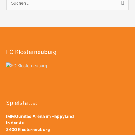
S
u
c
h
e
n
FC Klosterneuburg
n
a
c
h
:
Spielstätte:
IMMOunited Arena im Happyland
In der Au
3400 Klosterneuburg