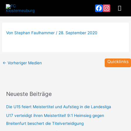
Zum
Hau
Inhalt
springen
Facebook
Instagram
Von
Stephan Faulhammer
/
28. September 2020
Quicklinks
←
Vorheriger Medien
Neueste Beiträge
T
Z
e
e
Die U15 feiert Meistertitel und Aufstieg in die Landesliga
a
i
U17 verteidigt ihren Meistertitel! 9:1 Heimsieg gegen
m
t
Breitenfurt beschert die Titelverteidigung
-
p