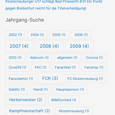
Klosterneuburger U17 schlägt Bad Pirawarth 8:0! Ein Punkt
S
u
gegen Breitenfurt reicht für die Titelverteidigung!
u
n
c
k
Jahrgang-Suche
h
t
e
-
2002
(1)
2004
(1)
2005
(1)
2006
(1)
S
u
2007
(4)
2008
(4)
2009
(4)
c
2010
(1)
Abbruch
(1)
allgemein
(1)
Corona
(1)
h
e
Covid19
(1)
FAC
(1)
Fanartikel
(1)
Fanshop
(1)
FCK
(3)
Fanzubehör
(1)
FC Klosterneuburg
(1)
Gablitz
(1)
Handl
(1)
Hauptsponsor
(1)
Herbstmeister
(2)
IMMOunited
(1)
Kampfmannschaft
(2)
Klosterneuburg
(1)