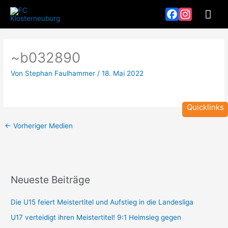
Zum
Hau
Inhalt
springen
Facebook
Instagram
~b032890
Von
Stephan Faulhammer
/
18. Mai 2022
Quicklinks
←
Vorheriger Medien
Neueste Beiträge
T
Z
e
e
Die U15 feiert Meistertitel und Aufstieg in die Landesliga
a
i
U17 verteidigt ihren Meistertitel! 9:1 Heimsieg gegen
m
t