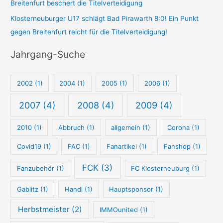
Breitenfurt beschert die Titelverteidigung
-
p
Klosterneuburger U17 schlägt Bad Pirawarth 8:0! Ein Punkt
S
u
gegen Breitenfurt reicht für die Titelverteidigung!
u
n
c
k
Jahrgang-Suche
h
t
e
-
2002
(1)
2004
(1)
2005
(1)
2006
(1)
S
u
2007
(4)
2008
(4)
2009
(4)
c
2010
(1)
Abbruch
(1)
allgemein
(1)
Corona
(1)
h
e
Covid19
(1)
FAC
(1)
Fanartikel
(1)
Fanshop
(1)
FCK
(3)
Fanzubehör
(1)
FC Klosterneuburg
(1)
Gablitz
(1)
Handl
(1)
Hauptsponsor
(1)
Herbstmeister
(2)
IMMOunited
(1)