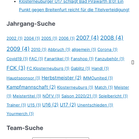
Klosterneuburger U17 schlägt Bad Pirawarth 8:0! Ein
Punkt gegen Breitenfurt reicht für die Titelverteidigung!
Jahrgang-Suche
2007
(4)
2008
(4)
2002
(1)
2004
(1)
2005
(1)
2006
(1)
2009
(4)
2010
(1)
Abbruch
(1)
allgemein
(1)
Corona
(1)
Covid19
(1)
FAC
(1)
Fanartikel
(1)
Fanshop
(1)
Fanzubehör
(1)
FCK
(3)
FC Klosterneuburg
(1)
Gablitz
(1)
Handl
(1)
Herbstmeister
(2)
Hauptsponsor
(1)
IMMOunited
(1)
Kampfmannschaft
(2)
Klosterneuburg
(1)
Match
(1)
Meister
(1)
Meistertitel
(1)
NÖFV
(1)
Saison 2020/21
(1)
Spielbericht
(1)
U16
(2)
U17
(2)
Trainer
(1)
U15
(1)
Unentschieden
(1)
Yourmerch
(1)
Team-Suche