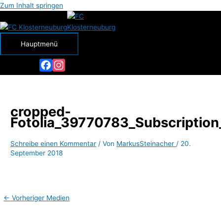
Zum Inhalt springen
Hauptmenü
Facebook
Instagram
cropped-
Fotolia_39770783_Subscription
Schreibe einen Kommentar
/ Von
MarkusSteinacher
/
20.
September 2018
←
Vorheriger Medien