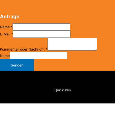
Anfrage:
Name
*
E-Mail
*
Kommentar oder Nachricht
*
Name
Senden
Copyright © 2026
FC Klosterneuburg
Quicklinks