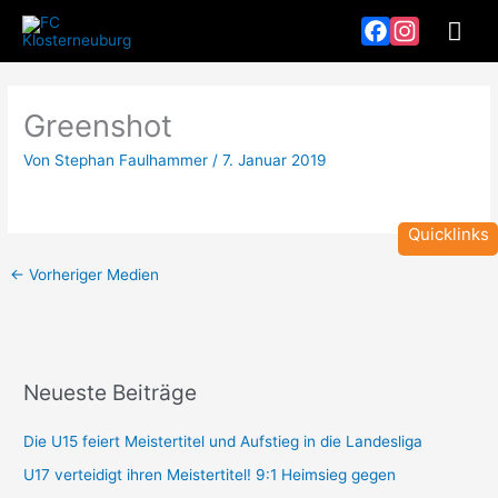
Zum
Hau
Inhalt
springen
Facebook
Instagram
Greenshot
Von
Stephan Faulhammer
/
7. Januar 2019
Quicklinks
←
Vorheriger Medien
Neueste Beiträge
T
Z
e
e
Die U15 feiert Meistertitel und Aufstieg in die Landesliga
a
i
U17 verteidigt ihren Meistertitel! 9:1 Heimsieg gegen
m
t