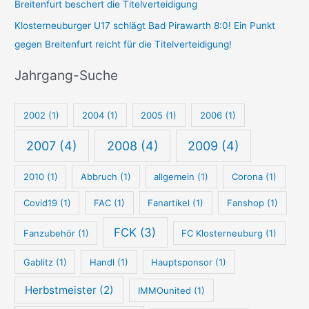
Breitenfurt beschert die Titelverteidigung
-
p
Klosterneuburger U17 schlägt Bad Pirawarth 8:0! Ein Punkt
S
u
gegen Breitenfurt reicht für die Titelverteidigung!
u
n
c
k
Jahrgang-Suche
h
t
e
-
2002
(1)
2004
(1)
2005
(1)
2006
(1)
S
u
2007
(4)
2008
(4)
2009
(4)
c
2010
(1)
Abbruch
(1)
allgemein
(1)
Corona
(1)
h
e
Covid19
(1)
FAC
(1)
Fanartikel
(1)
Fanshop
(1)
FCK
(3)
Fanzubehör
(1)
FC Klosterneuburg
(1)
Gablitz
(1)
Handl
(1)
Hauptsponsor
(1)
Herbstmeister
(2)
IMMOunited
(1)