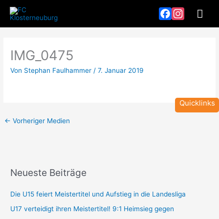
Zum
Hau
Inhalt
springen
Facebook
Instagram
IMG_0475
Von
Stephan Faulhammer
/
7. Januar 2019
Quicklinks
←
Vorheriger Medien
Neueste Beiträge
T
Z
e
e
Die U15 feiert Meistertitel und Aufstieg in die Landesliga
a
i
U17 verteidigt ihren Meistertitel! 9:1 Heimsieg gegen
m
t