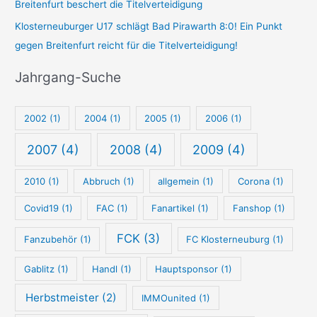
Breitenfurt beschert die Titelverteidigung
-
p
Klosterneuburger U17 schlägt Bad Pirawarth 8:0! Ein Punkt
S
u
gegen Breitenfurt reicht für die Titelverteidigung!
u
n
c
k
Jahrgang-Suche
h
t
e
-
2002
(1)
2004
(1)
2005
(1)
2006
(1)
S
u
2007
(4)
2008
(4)
2009
(4)
c
2010
(1)
Abbruch
(1)
allgemein
(1)
Corona
(1)
h
e
Covid19
(1)
FAC
(1)
Fanartikel
(1)
Fanshop
(1)
FCK
(3)
Fanzubehör
(1)
FC Klosterneuburg
(1)
Gablitz
(1)
Handl
(1)
Hauptsponsor
(1)
Herbstmeister
(2)
IMMOunited
(1)