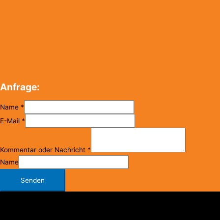
Anfrage:
Name
*
E-Mail
*
Kommentar oder Nachricht
*
Name
Senden
Copyright © 2026
FC Klosterneuburg