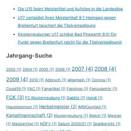
Die U15 feiert Meistertitel und Aufstieg in die Landesliga
U17 verteidigt ihren Meistertitel! 9:1 Heimsieg gegen
Breitenfurt beschert die Titelverteidigung
Klosterneuburger U17 schlägt Bad Pirawarth 8:0! Ein
Punkt gegen Breitenfurt reicht für die Titelverteidigung!
Jahrgang-Suche
2007
(4)
2008
(4)
2002
(1)
2004
(1)
2005
(1)
2006
(1)
2009
(4)
2010
(1)
Abbruch
(1)
allgemein
(1)
Corona
(1)
Covid19
(1)
FAC
(1)
Fanartikel
(1)
Fanshop
(1)
Fanzubehör
(1)
FCK
(3)
FC Klosterneuburg
(1)
Gablitz
(1)
Handl
(1)
Herbstmeister
(2)
Hauptsponsor
(1)
IMMOunited
(1)
Kampfmannschaft
(2)
Klosterneuburg
(1)
Match
(1)
Meister
(1)
Meistertitel
(1)
NÖFV
(1)
Saison 2020/21
(1)
Spielbericht
(1)