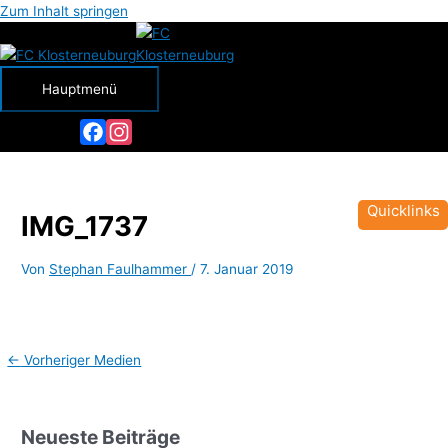
Zum Inhalt springen
Hauptmenü
Facebook
Instagram
Quicklinks
IMG_1737
Von
Stephan Faulhammer
/
7. Januar 2019
←
Vorheriger Medien
Neueste Beiträge