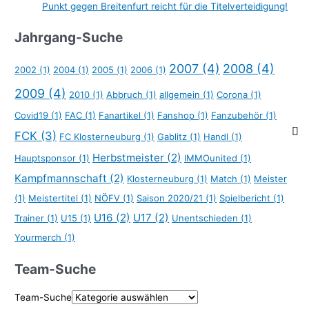
Punkt gegen Breitenfurt reicht für die Titelverteidigung!
Jahrgang-Suche
2007
(4)
2008
(4)
2002
(1)
2004
(1)
2005
(1)
2006
(1)
2009
(4)
2010
(1)
Abbruch
(1)
allgemein
(1)
Corona
(1)
Covid19
(1)
FAC
(1)
Fanartikel
(1)
Fanshop
(1)
Fanzubehör
(1)
FCK
(3)
FC Klosterneuburg
(1)
Gablitz
(1)
Handl
(1)
Herbstmeister
(2)
Hauptsponsor
(1)
IMMOunited
(1)
Kampfmannschaft
(2)
Klosterneuburg
(1)
Match
(1)
Meister
(1)
Meistertitel
(1)
NÖFV
(1)
Saison 2020/21
(1)
Spielbericht
(1)
U16
(2)
U17
(2)
Trainer
(1)
U15
(1)
Unentschieden
(1)
Yourmerch
(1)
Team-Suche
Team-Suche