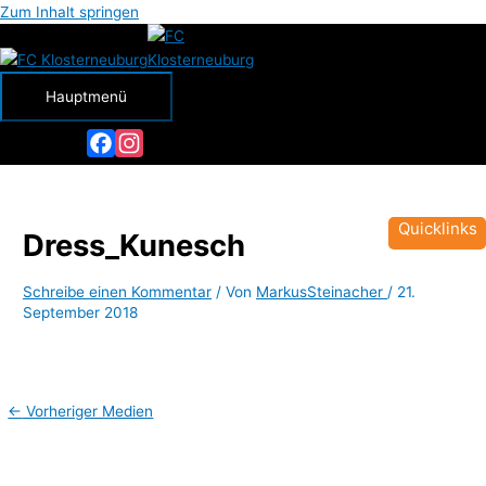
Zum Inhalt springen
Hauptmenü
Facebook
Instagram
Quicklinks
Dress_Kunesch
Schreibe einen Kommentar
/ Von
MarkusSteinacher
/
21.
September 2018
←
Vorheriger Medien