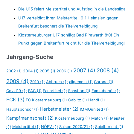
Die U15 feiert Meistertitel und Aufstieg in die Landesliga
U17 verteidigt ihren Meistertitel! 9:1 Heimsieg gegen
Breitenfurt beschert die Titelverteidigung
Klosterneuburger U17 schlägt Bad Pirawarth 8:0! Ein
Punkt gegen Breitenfurt reicht für die Titelverteidigung!
Jahrgang-Suche
2007
(4)
2008
(4)
2002
(1)
2004
(1)
2005
(1)
2006
(1)
2009
(4)
2010
(1)
Abbruch
(1)
allgemein
(1)
Corona
(1)
Covid19
(1)
FAC
(1)
Fanartikel
(1)
Fanshop
(1)
Fanzubehör
(1)
FCK
(3)
FC Klosterneuburg
(1)
Gablitz
(1)
Handl
(1)
Herbstmeister
(2)
Hauptsponsor
(1)
IMMOunited
(1)
Kampfmannschaft
(2)
Klosterneuburg
(1)
Match
(1)
Meister
(1)
Meistertitel
(1)
NÖFV
(1)
Saison 2020/21
(1)
Spielbericht
(1)