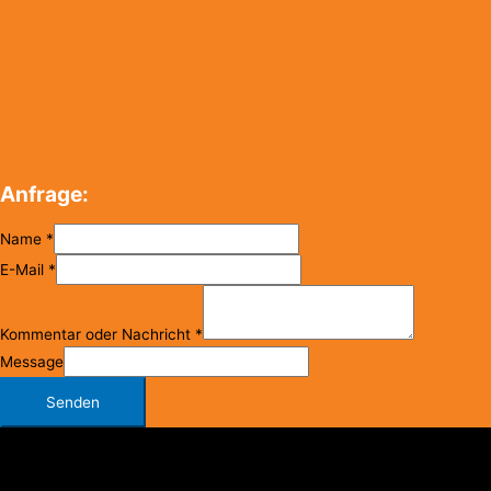
Anfrage:
Name
*
E-Mail
*
Kommentar oder Nachricht
*
Message
Senden
Copyright © 2026
FC Klosterneuburg