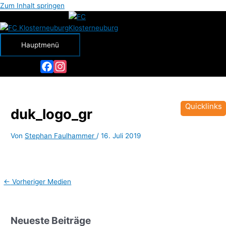
Zum Inhalt springen
Hauptmenü
Facebook
Instagram
Quicklinks
duk_logo_gr
Von
Stephan Faulhammer
/
16. Juli 2019
←
Vorheriger Medien
Neueste Beiträge