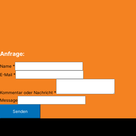
Anfrage:
Name
*
E-Mail
*
Kommentar oder Nachricht
*
Message
Senden
Copyright © 2026
FC Klosterneuburg