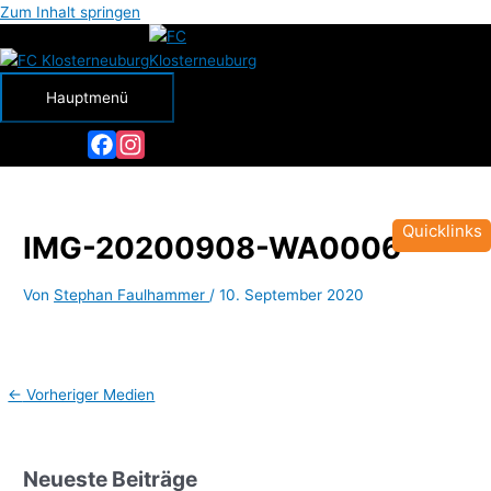
Zum Inhalt springen
Hauptmenü
Facebook
Instagram
Quicklinks
IMG-20200908-WA0006
Von
Stephan Faulhammer
/
10. September 2020
←
Vorheriger Medien
Neueste Beiträge