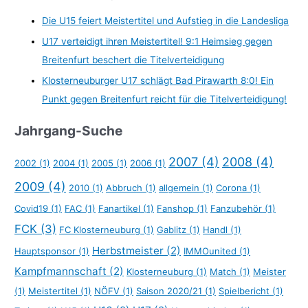
Die U15 feiert Meistertitel und Aufstieg in die Landesliga
U17 verteidigt ihren Meistertitel! 9:1 Heimsieg gegen
Breitenfurt beschert die Titelverteidigung
Klosterneuburger U17 schlägt Bad Pirawarth 8:0! Ein
Punkt gegen Breitenfurt reicht für die Titelverteidigung!
Jahrgang-Suche
2007
(4)
2008
(4)
2002
(1)
2004
(1)
2005
(1)
2006
(1)
2009
(4)
2010
(1)
Abbruch
(1)
allgemein
(1)
Corona
(1)
Covid19
(1)
FAC
(1)
Fanartikel
(1)
Fanshop
(1)
Fanzubehör
(1)
FCK
(3)
FC Klosterneuburg
(1)
Gablitz
(1)
Handl
(1)
Herbstmeister
(2)
Hauptsponsor
(1)
IMMOunited
(1)
Kampfmannschaft
(2)
Klosterneuburg
(1)
Match
(1)
Meister
(1)
Meistertitel
(1)
NÖFV
(1)
Saison 2020/21
(1)
Spielbericht
(1)