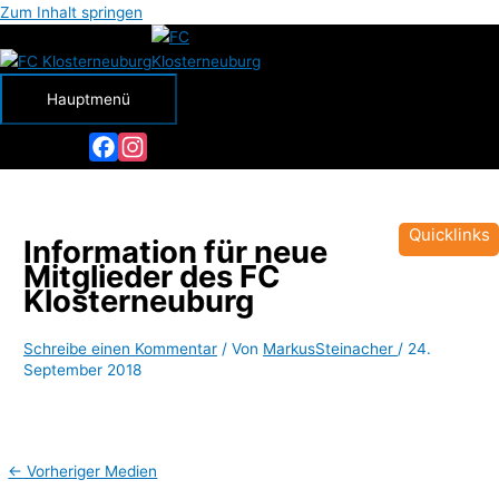
Zum Inhalt springen
Hauptmenü
Facebook
Instagram
Quicklinks
Information für neue
Mitglieder des FC
Klosterneuburg
Schreibe einen Kommentar
/ Von
MarkusSteinacher
/
24.
September 2018
←
Vorheriger Medien