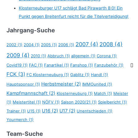
Klosterneuburger U17 schlägt Bad Pirawarth 8:0! Ein
Punkt gegen Breitenfurt reicht für die Titelverteidigung!
Jahrgang-Suche
2007
(4)
2008
(4)
2002
(1)
2004
(1)
2005
(1)
2006
(1)
2009
(4)
2010
(1)
Abbruch
(1)
allgemein
(1)
Corona
(1)
Covid19
(1)
FAC
(1)
Fanartikel
(1)
Fanshop
(1)
Fanzubehör
(1)
FCK
(3)
FC Klosterneuburg
(1)
Gablitz
(1)
Handl
(1)
Herbstmeister
(2)
Hauptsponsor
(1)
IMMOunited
(1)
Kampfmannschaft
(2)
Klosterneuburg
(1)
Match
(1)
Meister
(1)
Meistertitel
(1)
NÖFV
(1)
Saison 2020/21
(1)
Spielbericht
(1)
U16
(2)
U17
(2)
Trainer
(1)
U15
(1)
Unentschieden
(1)
Yourmerch
(1)
Team-Suche