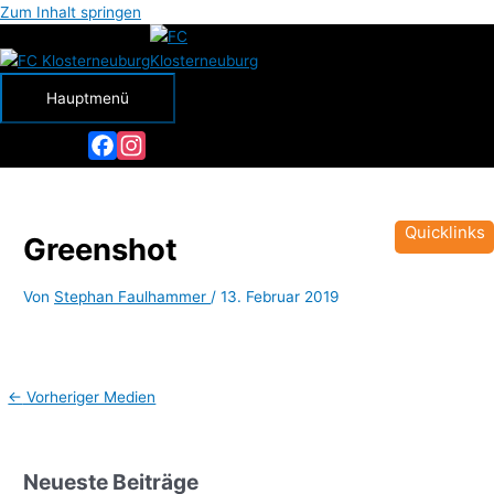
Zum Inhalt springen
Hauptmenü
Facebook
Instagram
Quicklinks
Greenshot
Von
Stephan Faulhammer
/
13. Februar 2019
←
Vorheriger Medien
Neueste Beiträge