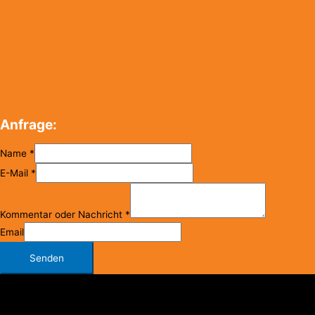
Anfrage:
Name
*
E-Mail
*
Kommentar oder Nachricht
*
Email
Senden
Copyright © 2026
FC Klosterneuburg