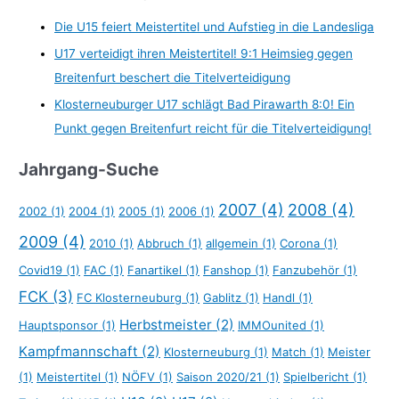
Die U15 feiert Meistertitel und Aufstieg in die Landesliga
U17 verteidigt ihren Meistertitel! 9:1 Heimsieg gegen
Breitenfurt beschert die Titelverteidigung
Klosterneuburger U17 schlägt Bad Pirawarth 8:0! Ein
Punkt gegen Breitenfurt reicht für die Titelverteidigung!
Jahrgang-Suche
2007
(4)
2008
(4)
2002
(1)
2004
(1)
2005
(1)
2006
(1)
2009
(4)
2010
(1)
Abbruch
(1)
allgemein
(1)
Corona
(1)
Covid19
(1)
FAC
(1)
Fanartikel
(1)
Fanshop
(1)
Fanzubehör
(1)
FCK
(3)
FC Klosterneuburg
(1)
Gablitz
(1)
Handl
(1)
Herbstmeister
(2)
Hauptsponsor
(1)
IMMOunited
(1)
Kampfmannschaft
(2)
Klosterneuburg
(1)
Match
(1)
Meister
(1)
Meistertitel
(1)
NÖFV
(1)
Saison 2020/21
(1)
Spielbericht
(1)