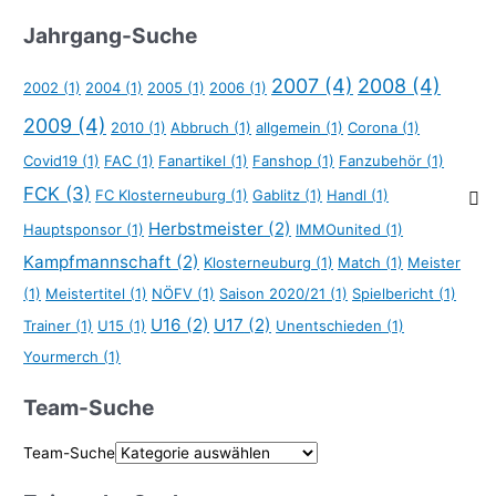
Jahrgang-Suche
2007
(4)
2008
(4)
2002
(1)
2004
(1)
2005
(1)
2006
(1)
2009
(4)
2010
(1)
Abbruch
(1)
allgemein
(1)
Corona
(1)
Covid19
(1)
FAC
(1)
Fanartikel
(1)
Fanshop
(1)
Fanzubehör
(1)
FCK
(3)
FC Klosterneuburg
(1)
Gablitz
(1)
Handl
(1)
Herbstmeister
(2)
Hauptsponsor
(1)
IMMOunited
(1)
Kampfmannschaft
(2)
Klosterneuburg
(1)
Match
(1)
Meister
(1)
Meistertitel
(1)
NÖFV
(1)
Saison 2020/21
(1)
Spielbericht
(1)
U16
(2)
U17
(2)
Trainer
(1)
U15
(1)
Unentschieden
(1)
Yourmerch
(1)
Team-Suche
Team-Suche