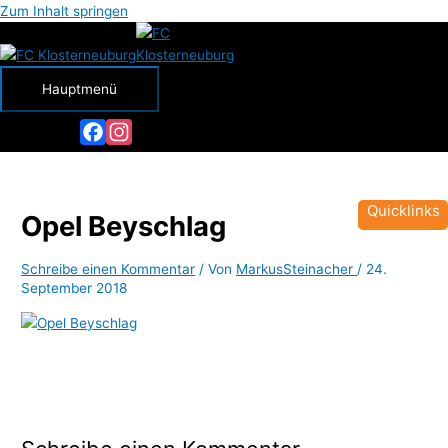
Zum Inhalt springen
Hauptmenü
Facebook
Instagram
Quicklinks
Opel Beyschlag
Schreibe einen Kommentar
/ Von
MarkusSteinacher
/
24.
September 2018