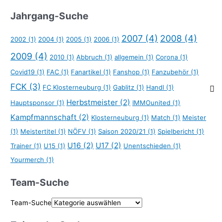
Jahrgang-Suche
2007
(4)
2008
(4)
2002
(1)
2004
(1)
2005
(1)
2006
(1)
2009
(4)
2010
(1)
Abbruch
(1)
allgemein
(1)
Corona
(1)
Covid19
(1)
FAC
(1)
Fanartikel
(1)
Fanshop
(1)
Fanzubehör
(1)
FCK
(3)
FC Klosterneuburg
(1)
Gablitz
(1)
Handl
(1)
Herbstmeister
(2)
Hauptsponsor
(1)
IMMOunited
(1)
Kampfmannschaft
(2)
Klosterneuburg
(1)
Match
(1)
Meister
(1)
Meistertitel
(1)
NÖFV
(1)
Saison 2020/21
(1)
Spielbericht
(1)
U16
(2)
U17
(2)
Trainer
(1)
U15
(1)
Unentschieden
(1)
Yourmerch
(1)
Team-Suche
Team-Suche