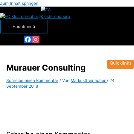
Zum Inhalt springen
Hauptmenü
Facebook
Instagram
Quicklinks
Murauer Consulting
Schreibe einen Kommentar
/ Von
MarkusSteinacher
/
24.
September 2018