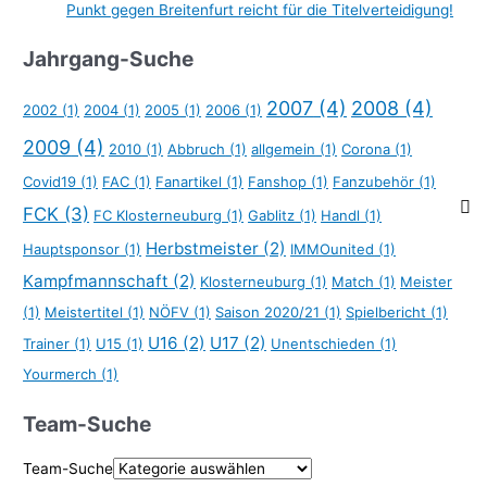
Punkt gegen Breitenfurt reicht für die Titelverteidigung!
Jahrgang-Suche
2007
(4)
2008
(4)
2002
(1)
2004
(1)
2005
(1)
2006
(1)
2009
(4)
2010
(1)
Abbruch
(1)
allgemein
(1)
Corona
(1)
Covid19
(1)
FAC
(1)
Fanartikel
(1)
Fanshop
(1)
Fanzubehör
(1)
FCK
(3)
FC Klosterneuburg
(1)
Gablitz
(1)
Handl
(1)
Herbstmeister
(2)
Hauptsponsor
(1)
IMMOunited
(1)
Kampfmannschaft
(2)
Klosterneuburg
(1)
Match
(1)
Meister
(1)
Meistertitel
(1)
NÖFV
(1)
Saison 2020/21
(1)
Spielbericht
(1)
U16
(2)
U17
(2)
Trainer
(1)
U15
(1)
Unentschieden
(1)
Yourmerch
(1)
Team-Suche
Team-Suche