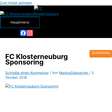
Zum Inhalt springen
Hauptmenü
Facebook
Instagram
Quicklinks
FC Klosterneuburg
Sponsoring
Schreibe einen Kommentar
/ Von
MarkusSteinacher
/
3.
Oktober 2018