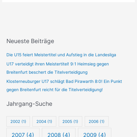
Neueste Beiträge
T
Z
e
e
Die U15 feiert Meistertitel und Aufstieg in die Landesliga
a
i
U17 verteidigt ihren Meistertitel! 9:1 Heimsieg gegen
m
t
Breitenfurt beschert die Titelverteidigung
-
p
Klosterneuburger U17 schlägt Bad Pirawarth 8:0! Ein Punkt
S
u
gegen Breitenfurt reicht für die Titelverteidigung!
u
n
c
k
Jahrgang-Suche
h
t
e
-
2002
(1)
2004
(1)
2005
(1)
2006
(1)
S
u
2007
(4)
2008
(4)
2009
(4)