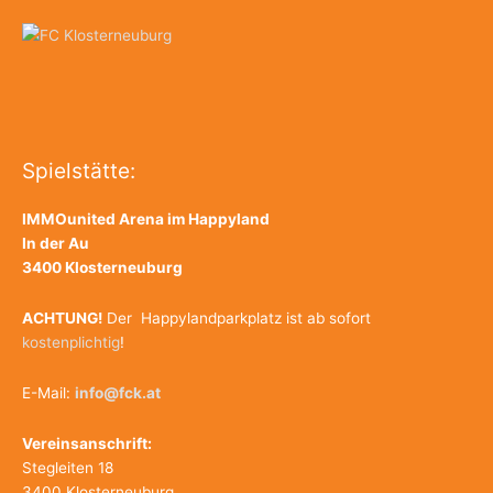
a
c
h
:
Spielstätte:
IMMOunited Arena im Happyland
In der Au
3400 Klosterneuburg
ACHTUNG!
Der Happylandparkplatz ist ab sofort
kostenplichtig
!
E-Mail:
info@fck.at
Vereinsanschrift:
Stegleiten 18
3400 Klosterneuburg