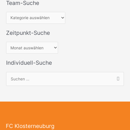
Team-Suche
Zeitpunkt-Suche
Individuell-Suche
S
u
c
h
e
n
FC Klosterneuburg
n