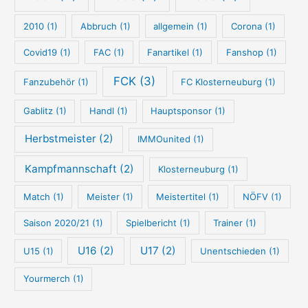
c
2010
(1)
Abbruch
(1)
allgemein
(1)
Corona
(1)
h
e
Covid19
(1)
FAC
(1)
Fanartikel
(1)
Fanshop
(1)
FCK
(3)
Fanzubehör
(1)
FC Klosterneuburg
(1)
Gablitz
(1)
Handl
(1)
Hauptsponsor
(1)
Herbstmeister
(2)
IMMOunited
(1)
Kampfmannschaft
(2)
Klosterneuburg
(1)
Match
(1)
Meister
(1)
Meistertitel
(1)
NÖFV
(1)
Saison 2020/21
(1)
Spielbericht
(1)
Trainer
(1)
U16
(2)
U17
(2)
U15
(1)
Unentschieden
(1)
Yourmerch
(1)