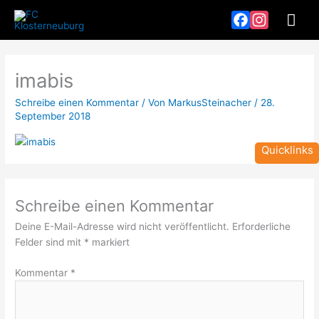
Zum
Hau
Inhalt
springen
Facebook
Instagram
imabis
Schreibe einen Kommentar
/ Von
MarkusSteinacher
/
28.
September 2018
Quicklinks
Schreibe einen Kommentar
Deine E-Mail-Adresse wird nicht veröffentlicht.
Erforderliche
Felder sind mit
*
markiert
Kommentar
*