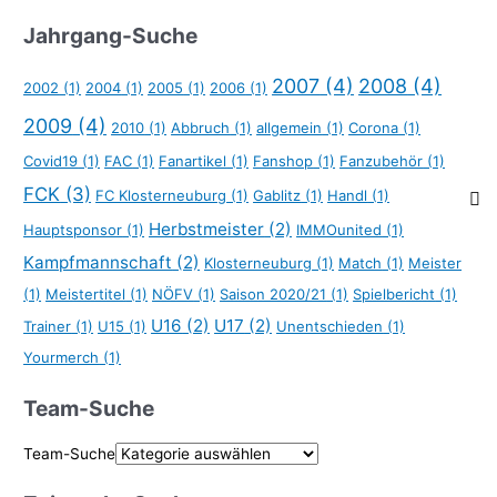
Jahrgang-Suche
2007
(4)
2008
(4)
2002
(1)
2004
(1)
2005
(1)
2006
(1)
2009
(4)
2010
(1)
Abbruch
(1)
allgemein
(1)
Corona
(1)
Covid19
(1)
FAC
(1)
Fanartikel
(1)
Fanshop
(1)
Fanzubehör
(1)
FCK
(3)
FC Klosterneuburg
(1)
Gablitz
(1)
Handl
(1)
Herbstmeister
(2)
Hauptsponsor
(1)
IMMOunited
(1)
Kampfmannschaft
(2)
Klosterneuburg
(1)
Match
(1)
Meister
(1)
Meistertitel
(1)
NÖFV
(1)
Saison 2020/21
(1)
Spielbericht
(1)
U16
(2)
U17
(2)
Trainer
(1)
U15
(1)
Unentschieden
(1)
Yourmerch
(1)
Team-Suche
Team-Suche