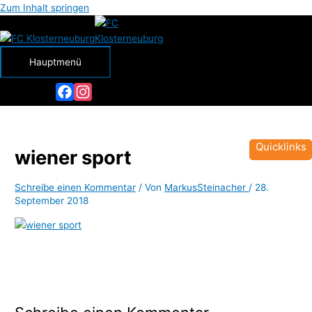
Zum Inhalt springen
Hauptmenü
Facebook
Instagram
Quicklinks
wiener sport
Schreibe einen Kommentar
/ Von
MarkusSteinacher
/
28.
September 2018