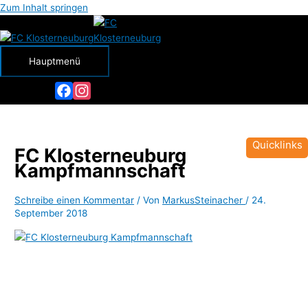
Zum Inhalt springen
Hauptmenü
Facebook
Instagram
Quicklinks
FC Klosterneuburg
Kampfmannschaft
Schreibe einen Kommentar
/ Von
MarkusSteinacher
/
24.
September 2018