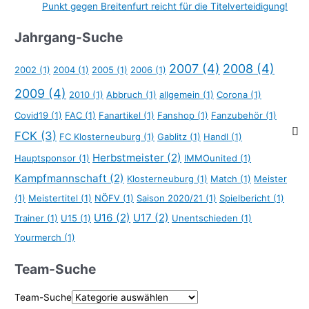
Punkt gegen Breitenfurt reicht für die Titelverteidigung!
Jahrgang-Suche
2007
(4)
2008
(4)
2002
(1)
2004
(1)
2005
(1)
2006
(1)
2009
(4)
2010
(1)
Abbruch
(1)
allgemein
(1)
Corona
(1)
Covid19
(1)
FAC
(1)
Fanartikel
(1)
Fanshop
(1)
Fanzubehör
(1)
FCK
(3)
FC Klosterneuburg
(1)
Gablitz
(1)
Handl
(1)
Herbstmeister
(2)
Hauptsponsor
(1)
IMMOunited
(1)
Kampfmannschaft
(2)
Klosterneuburg
(1)
Match
(1)
Meister
(1)
Meistertitel
(1)
NÖFV
(1)
Saison 2020/21
(1)
Spielbericht
(1)
U16
(2)
U17
(2)
Trainer
(1)
U15
(1)
Unentschieden
(1)
Yourmerch
(1)
Team-Suche
Team-Suche