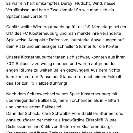
Es war ein hart umkämpftes Derby! Flutlicht, Wind, nasse
Verhältnisse und harte Zweikämpfe! So wie man sich ein
Spitzenspiel vorstellt!
Gablitz wollte Wiedergutmachung für die 1:9 Niederlage bei der
U17 des FC Klosterneuburg und man merkte ihre veränderte
Spielweise! Kompakte Defensive, lautstarke Anweisungen auf
dem Platz und ein einziger schneller Stürmer für die Konter!
Unsere Klosterneuburger taten sich schwer, konnten aus ihren
70% Ballbesitz zu wenig machen und waren aufgrund der
engen Räume zu weiten Bällen gezwungen! Aus dem nichts
kam kurz vor der Pause per Standardtor nach einem Eckball
das Tor zur 1:0 Halbzeitführung!
Nach dem Seitenwechsel selbes Spiel: Klosterneuburg mit
überwiegendem Ballbesitz, mehr Torchancen als in Hälfte 1
und kontrolliertem Ballbesitz!
Dann der Schock: klare Schwalbe vom Gablitzer Stürmer und
ohne zu zögern der mehr als fragwürdige Elferpfiff! Wüste
Diskussionen und Kritik von Seiten von Klosterneuburgs
Youngsters und ihrem Trainer änderten leider nichts an der