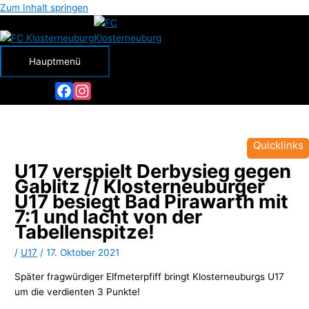
Zum Inhalt springen
Hauptmenü
Facebook
Instagram
Quicklinks
U17 verspielt Derbysieg gegen
Gablitz // Klosterneuburger
U17 besiegt Bad Pirawarth mit
7:1 und lacht von der
Tabellenspitze!
/
U17
/
17. Oktober 2021
Später fragwürdiger Elfmeterpfiff bringt Klosterneuburgs U17
um die verdienten 3 Punkte!