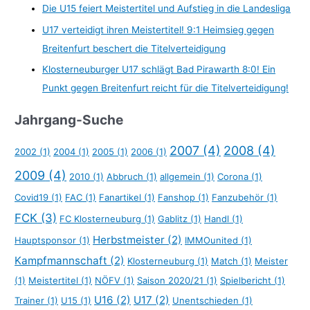
Die U15 feiert Meistertitel und Aufstieg in die Landesliga
U17 verteidigt ihren Meistertitel! 9:1 Heimsieg gegen
Breitenfurt beschert die Titelverteidigung
Klosterneuburger U17 schlägt Bad Pirawarth 8:0! Ein
Punkt gegen Breitenfurt reicht für die Titelverteidigung!
Jahrgang-Suche
2007
(4)
2008
(4)
2002
(1)
2004
(1)
2005
(1)
2006
(1)
2009
(4)
2010
(1)
Abbruch
(1)
allgemein
(1)
Corona
(1)
Covid19
(1)
FAC
(1)
Fanartikel
(1)
Fanshop
(1)
Fanzubehör
(1)
FCK
(3)
FC Klosterneuburg
(1)
Gablitz
(1)
Handl
(1)
Herbstmeister
(2)
Hauptsponsor
(1)
IMMOunited
(1)
Kampfmannschaft
(2)
Klosterneuburg
(1)
Match
(1)
Meister
(1)
Meistertitel
(1)
NÖFV
(1)
Saison 2020/21
(1)
Spielbericht
(1)
U16
(2)
U17
(2)
Trainer
(1)
U15
(1)
Unentschieden
(1)