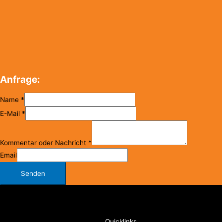
Anfrage:
Name
*
E-Mail
*
Kommentar oder Nachricht
*
Email
Senden
Copyright © 2026
FC Klosterneuburg
Quicklinks