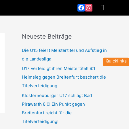
Hauptm
Facebook
Instagram
Neueste Beiträge
T
Z
e
e
Die U15 feiert Meistertitel und Aufstieg in
a
i
die Landesliga
Quicklinks
m
t
U17 verteidigt ihren Meistertitel! 9:1
-
p
Heimsieg gegen Breitenfurt beschert die
S
u
Titelverteidigung
u
n
Klosterneuburger U17 schlägt Bad
c
k
Pirawarth 8:0! Ein Punkt gegen
h
t
Breitenfurt reicht für die
e
-
Titelverteidigung!
S