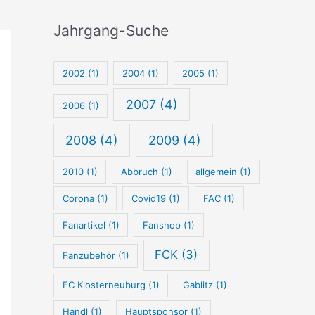
u
c
Jahrgang-Suche
h
e
2002
(1)
2004
(1)
2005
(1)
2007
(4)
2006
(1)
2008
(4)
2009
(4)
2010
(1)
Abbruch
(1)
allgemein
(1)
Corona
(1)
Covid19
(1)
FAC
(1)
Fanartikel
(1)
Fanshop
(1)
FCK
(3)
Fanzubehör
(1)
FC Klosterneuburg
(1)
Gablitz
(1)
Handl
(1)
Hauptsponsor
(1)