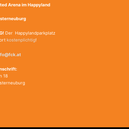
ted Arena im Happyland
u
osterneuburg
G!
Der Happylandparkplatz
fort
kostenplichtig
!
nfo@fck.at
nschrift:
n 18
sterneuburg