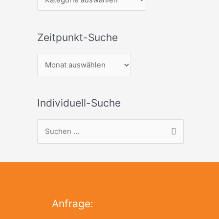
Zeitpunkt-Suche
Individuell-Suche
S
u
c
h
e
Anfrage:
n