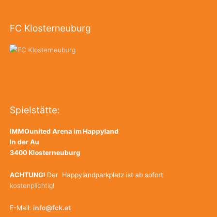
e
n
FC Klosterneuburg
n
a
c
h
:
Spielstätte:
IMMOunited Arena im Happyland
In der Au
3400 Klosterneuburg
ACHTUNG!
Der Happylandparkplatz ist ab sofort
kostenplichtig
!
E-Mail:
info@fck.at