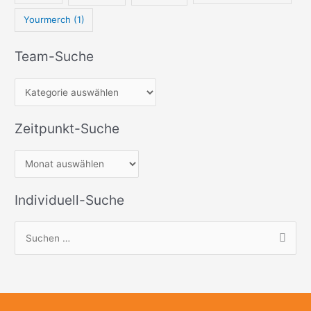
Yourmerch
(1)
Team-Suche
Zeitpunkt-Suche
Individuell-Suche
S
u
c
h