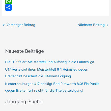
F
a
W
c
h
T
e
a
e
←
Vorheriger Beitrag
Nächster Beitrag
→
b
t
i
o
s
l
o
A
e
k
p
n
Neueste Beiträge
T
Z
p
e
e
Die U15 feiert Meistertitel und Aufstieg in die Landesliga
a
i
U17 verteidigt ihren Meistertitel! 9:1 Heimsieg gegen
m
t
Breitenfurt beschert die Titelverteidigung
-
p
Klosterneuburger U17 schlägt Bad Pirawarth 8:0! Ein Punkt
S
u
gegen Breitenfurt reicht für die Titelverteidigung!
u
n
c
k
Jahrgang-Suche
h
t