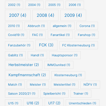
e
-
2002
(1)
2004
(1)
2005
(1)
2006
(1)
S
u
2007
(4)
2008
(4)
2009
(4)
c
2010
(1)
Abbruch
(1)
allgemein
(1)
Corona
(1)
h
e
Covid19
(1)
FAC
(1)
Fanartikel
(1)
Fanshop
(1)
FCK
(3)
Fanzubehör
(1)
FC Klosterneuburg
(1)
Gablitz
(1)
Handl
(1)
Hauptsponsor
(1)
Herbstmeister
(2)
IMMOunited
(1)
Kampfmannschaft
(2)
Klosterneuburg
(1)
Match
(1)
Meister
(1)
Meistertitel
(1)
NÖFV
(1)
Saison 2020/21
(1)
Spielbericht
(1)
Trainer
(1)
U16
(2)
U17
(2)
U15
(1)
Unentschieden
(1)