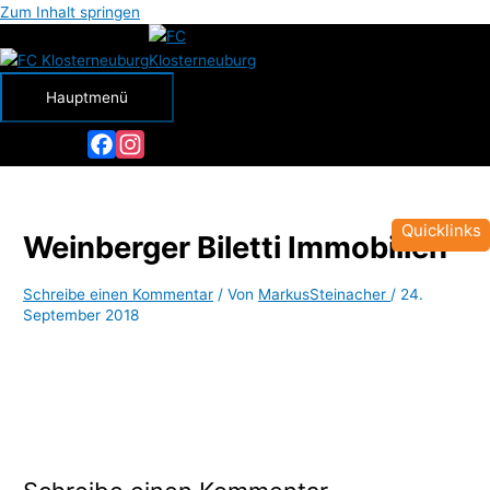
Zum Inhalt springen
Hauptmenü
Facebook
Instagram
Quicklinks
Weinberger Biletti Immobilien
Schreibe einen Kommentar
/ Von
MarkusSteinacher
/
24.
September 2018