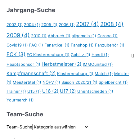
Jahrgang-Suche
2007
(4)
2008
(4)
2002
(1)
2004
(1)
2005
(1)
2006
(1)
2009
(4)
2010
(1)
Abbruch
(1)
allgemein
(1)
Corona
(1)
Covid19
(1)
FAC
(1)
Fanartikel
(1)
Fanshop
(1)
Fanzubehör
(1)
FCK
(3)
FC Klosterneuburg
(1)
Gablitz
(1)
Handl
(1)
Herbstmeister
(2)
Hauptsponsor
(1)
IMMOunited
(1)
Kampfmannschaft
(2)
Klosterneuburg
(1)
Match
(1)
Meister
(1)
Meistertitel
(1)
NÖFV
(1)
Saison 2020/21
(1)
Spielbericht
(1)
U16
(2)
U17
(2)
Trainer
(1)
U15
(1)
Unentschieden
(1)
Yourmerch
(1)
Team-Suche
Team-Suche