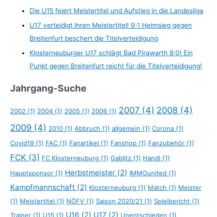
Die U15 feiert Meistertitel und Aufstieg in die Landesliga
U17 verteidigt ihren Meistertitel! 9:1 Heimsieg gegen
Breitenfurt beschert die Titelverteidigung
Klosterneuburger U17 schlägt Bad Pirawarth 8:0! Ein
Punkt gegen Breitenfurt reicht für die Titelverteidigung!
Jahrgang-Suche
2007
(4)
2008
(4)
2002
(1)
2004
(1)
2005
(1)
2006
(1)
2009
(4)
2010
(1)
Abbruch
(1)
allgemein
(1)
Corona
(1)
Covid19
(1)
FAC
(1)
Fanartikel
(1)
Fanshop
(1)
Fanzubehör
(1)
FCK
(3)
FC Klosterneuburg
(1)
Gablitz
(1)
Handl
(1)
Herbstmeister
(2)
Hauptsponsor
(1)
IMMOunited
(1)
Kampfmannschaft
(2)
Klosterneuburg
(1)
Match
(1)
Meister
(1)
Meistertitel
(1)
NÖFV
(1)
Saison 2020/21
(1)
Spielbericht
(1)
U16
(2)
U17
(2)
Trainer
(1)
U15
(1)
Unentschieden
(1)