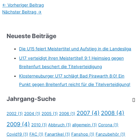
←
Vorheriger Beitrag
Nächster Beitrag
→
Neueste Beiträge
Die U15 feiert Meistertitel und Aufstieg in die Landesliga
U17 verteidigt ihren Meistertitel! 9:1 Heimsieg gegen
Breitenfurt beschert die Titelverteidigung
Klosterneuburger U17 schlägt Bad Pirawarth 8:0! Ein
Punkt gegen Breitenfurt reicht für die Titelverteidigung!
Jahrgang-Suche
2007
(4)
2008
(4)
2002
(1)
2004
(1)
2005
(1)
2006
(1)
2009
(4)
2010
(1)
Abbruch
(1)
allgemein
(1)
Corona
(1)
Covid19
(1)
FAC
(1)
Fanartikel
(1)
Fanshop
(1)
Fanzubehör
(1)